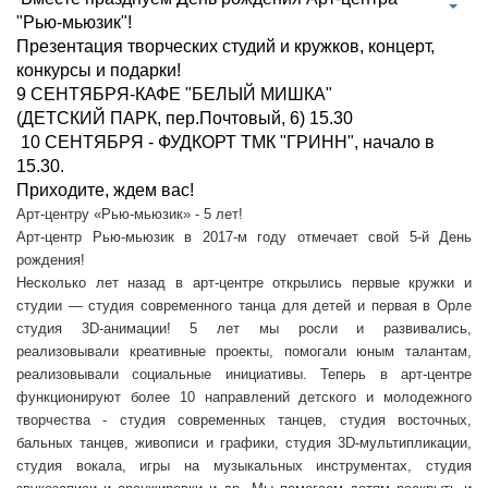
"Рью-мьюзик"!
Презентация творческих студий и кружков, концерт,
конкурсы и подарки!
9 СЕНТЯБРЯ-КАФЕ "БЕЛЫЙ МИШКА"
(ДЕТСКИЙ ПАРК,
пер.Почтовый
, 6) 15.30
10 СЕНТЯБРЯ - ФУДКОРТ ТМК "ГРИНН", начало в
15.30.
Приходите, ждем вас!
Арт-центру «Рью-мьюзик» - 5 лет!
Арт-центр Рью-мьюзик в 2017-м году отмечает свой 5-й День
рождения!
Несколько лет назад в арт-центре открылись первые кружки и
студии — студия современного танца для детей и первая в Орле
студия 3
D-
анимации! 5 лет мы росли и развивались,
реализовывали креативные проекты, помогали юным талантам,
реализовывали социальные инициативы. Теперь в арт-центре
функционируют более 10 направлений детского и молодежного
творчества - студия современных танцев, студия восточных,
бальных танцев, живописи и графики, студия 3
D-
мультипликации,
студия вокала, игры на музыкальных инструментах, студия