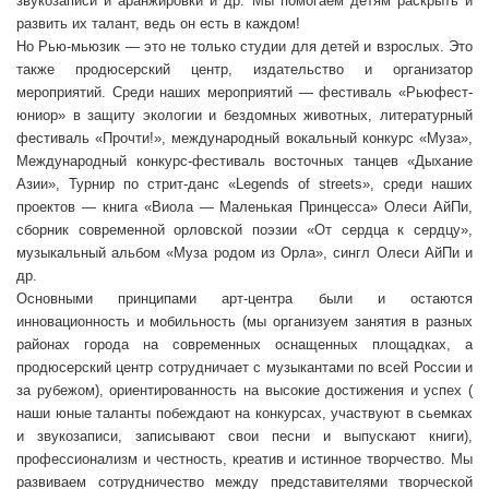
звукозаписи и аранжировки и др. Мы помогаем детям раскрыть и
развить их талант, ведь он есть в каждом!
Но Рью-мьюзик — это не только студии для детей и взрослых. Это
также продюсерский центр, издательство и организатор
мероприятий. Среди наших мероприятий — фестиваль
«
Рьюфест-
юниор» в защиту экологии и бездомных животных, литературный
фестиваль «Прочти!», международный вокальный конкурс «Муза»,
Международный конкурс-фестиваль восточных танцев «Дыхание
Азии», Турнир по стрит-данс «
Legends of
streets», среди наших
проектов — книга «Виола — Маленькая Принцесса» Олеси АйПи,
сборник современной орловской поэзии «От сердца к сердцу»,
музыкальный альбом «Муза родом из Орла», сингл Олеси АйПи и
др.
Основными принципами арт-центра были и остаются
инновационность и мобильность (мы организуем занятия в разных
районах города на современных оснащенных площадках, а
продюсерский центр сотрудничает с музыкантами по всей России и
за рубежом), ориентированность на высокие достижения и успех (
наши юные таланты побеждают на конкурсах, участвуют в сьемках
и звукозаписи, записывают свои песни и выпускают книги),
профессионализм и честность, креатив и истинное творчество. Мы
развиваем сотрудничество между представителями творческой