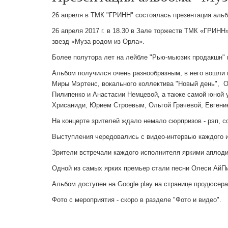
26 апреля в ТМК "ГРИНН" состоялась презентация аль
26 апреля 2017 г. в 18.30 в Зале торжеств ТМК «ГРИНН
звезд «Муза родом из Орла».
Более полутора лет на лейбле "Рью-мьюзик продакшн" ш
Альбом получился очень разнообразным, в него вошли 
Миры Мэртенс, вокального коллектива "Новый день", О
Пилипенко и Анастасии Немцевой, а также самой юной
Хрисаниди, Юрием Строевым, Ольгой Грачевой, Евгени
На концерте зрителей ждало немало сюрпризов - рэп, с
Выступления чередовались с видео-интервью каждого из
Зрители встречали каждого исполнителя яркими аплод
Одной из самых ярких премьер стали песни Олеси АйПи 
Альбом доступен на Google play на странице продюсера
Фото с мероприятия - скоро в разделе "Фото и видео".