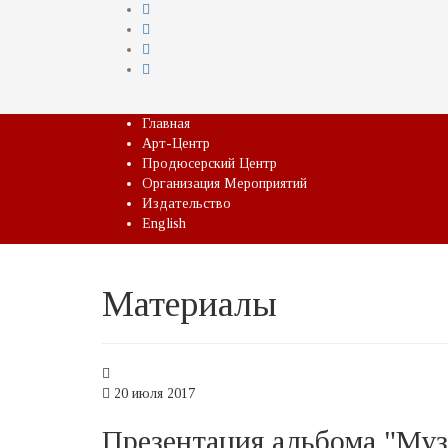
Главная
Арт-Центр
Продюсерский Центр
Организация Мероприятий
Издательство
English
Материалы
20 июля 2017
Презентация альбома "Муз