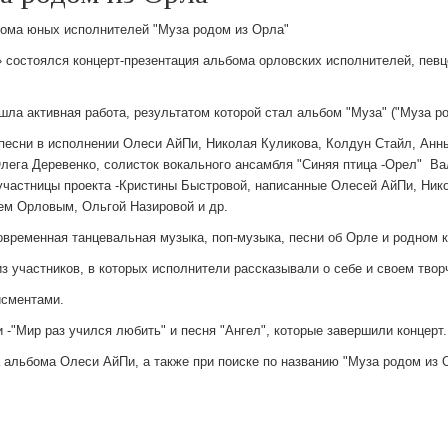
бома юных исполнителей "Муза родом из Орла"
» состоялся концерт-презентация альбома орловских исполнителей, пев
ла активная работа, результатом которой стал альбом "Муза" ("Муза ро
песни в исполнении Олеси АйПи, Николая Куликова, Колдун Стайл, Анн
лега Деревенко, солисток вокального ансамбля "Синяя птица -Орел" В
 участницы проекта -Кристины Быстровой, написанные Олесей АйПи, Ни
ем Орловым, Ольгой Назировой и др.
овременная танцевальная музыка, поп-музыка, песни об Орле и родном 
 участников, в которых исполнители рассказывали о себе и своем творче
исментами.
-"Мир раз учился любить" и песня "Ангел", которые завершили концерт
 альбома Олеси АйПи, а также при поиске по названию "Муза родом из 