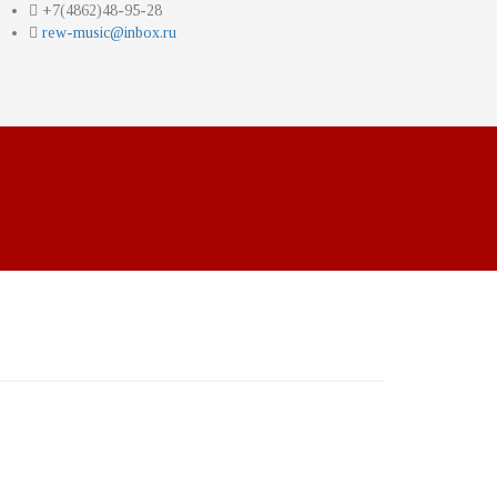
+7(4862)48-95-28
rew-music@inbox.ru