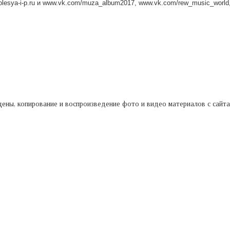
lesya-i-p.ru и www.vk.com/muza_album2017, www.vk.com/rew_music_world,
ищены, копирование и воспроизведение фото и видео материалов с сайт