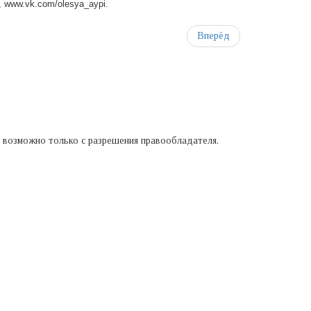
 www.vk.com/olesya_aypi.
Вперёд
а возможно только с разрешения правообладателя.