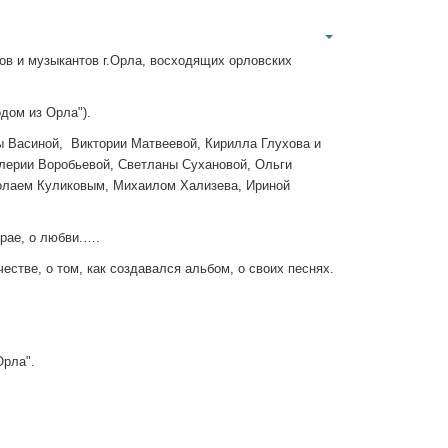
цов и музыкантов г.Орла, восходящих орловских
дом из Орла").
ы Васиной, Виктории Матвеевой, Кирилла Глухова и
алерии Воробьевой, Светланы Сухановой, Ольги
колаем Куликовым, Михаилом Хализева, Ириной
крае, о любви.….
стве, о том, как создавался альбом, о своих песнях.
.
Орла".