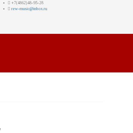
+7(4862)48-95-28
rew-music@inbox.ru
"