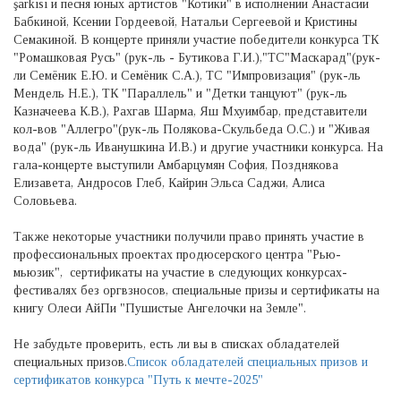
şarkısı и песня юных артистов "Котики" в исполнении Анастасии
Бабкиной, Ксении Гордеевой, Натальи Сергеевой и Кристины
Семакиной. В концерте приняли участие победители конкурса ТК
"Ромашковая Русь" (рук-ль - Бутикова Г.И.),"ТС"Маскарад"(рук-
ли Семёник Е.Ю. и Семёник С.А.), ТС "Импровизация" (рук-ль
Мендель Н.Е.), ТК "Параллель" и "Детки танцуют" (рук-ль
Казначеева К.В.), Рахгав Шарма, Яш Мхуимбар, представители
кол-вов "Аллегро"(рук-ль Полякова-Скульбеда О.С.) и "Живая
вода" (рук-ль Иванушкина И.В.) и другие участники конкурса. На
гала-концерте выступили Амбарцумян София, Позднякова
Елизавета, Андросов Глеб, Кайрин Эльса Саджи, Алиса
Соловьева.
Также некоторые участники получили право принять участие в
профессиональных проектах продюсерского центра "Рью-
мьюзик", сертификаты на участие в следующих конкурсах-
фестивалях без оргвзносов, специальные призы и сертификаты на
книгу Олеси АйПи "Пушистые Ангелочки на Земле".
Не забудьте проверить, есть ли вы в списках обладателей
специальных призов.
Список обладателей специальных призов и
сертификатов конкурса "Путь к мечте-2025"