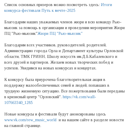
Список основных призеров можно посмотреть здесь:
Итоги
конкурса-фестиваля Путь к мечте-2025
Благодарим наших уважаемых членов жюри и всю команду Рью-
мьюзик за помощь в организации и проведении мероприятия Жюри
ПЦ "Рью-мьюзик"
Жюри ПЦ "Рью-мьюзик"
Благодарим всех участников, руководителей, родителей,
Администрацию города Орла и Департамент культуры Орловской
области, ТМК ГРИНН, Школу искусств им.Д.Б.Кабалевского и
всех друзей и партнеров. Желаем новых творческих побед и
успехов. Увидимся на новых конкурсах и концертах.
К конкурсу была приурочена благотворительная акция в
поддержку малообеспеченных семей и людей, попавших в
трудную жизненную ситуацию. Все пожертвования были переданы
в кризисный центр "Орловский".
https://vk.com/wall-
107663340_1285
Новые конкурсы и фестивали будут анонсированы здесь
www.vk.com/rew_music_world
и на нашем сайте в разделе новости
на главной странице.