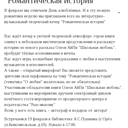
"Романтическая история"
В феврале мы отмечаем День влюблённых. И в эту полную
романтики неделю мы приглашаем всех на литературно-
музыкальный творческий вечер "Романтическая история"
Вас ждёт вечер в уютной творческой атмосфере: герои книги
оживут в небольшом мистическом представлении и расскажут
историю из нового рассказа Олеси АйПи "Школьная любовь",
пробудят тёплые воспоминания и мечты.
Вас ждут игры, волшебные предсказания о любви и выступления
музыкантов и исполнителей.
А также - открытый микрофон! Вы сможете представить
зрителям свои перфомансы на тему "Романтическая история"
(тематика "О любви" желательна, но не обязательна)
Участникам-обладателям книги Олеси АйПи "Школьная любовь",
выступившим на мероприятии, вручаем электронный диплом
почётного гостя мероприятия от продюсерского центра и
издательства "Рью-мьюзик"
Всем, у кого есть книга, - автограф и подарок от автора!
Встречаемся 19 февраля в библиотеке А.С.Пушкина (г.Орёл,
ул.Комсомольская, д.65). Начало в 17.00.