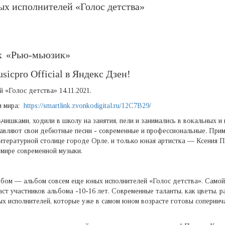
х исполнителей «Голос детства»
х
«Рью-мьюзик»
sicpro Official
в
Яндекс
Дзен!
«Голос детства» 14.11.2021.
и мира:
https://smartlink.zvonkodigital.ru/12C7B29/
ишками, ходили в школу на занятия, пели и занимались в вокальных и
тавляют свои дебютные песни - современные и профессиональные. При
литературной столице городе Орле, и только юная артистка — Ксения П
 мире современной музыки.
бом — альбом совсем еще юных исполнителей «Голос детства». Самой
аст участников альбома -10-16 лет. Современные таланты, как цветы, р
х исполнителей, которые уже в самом юном возрасте готовы сопернича