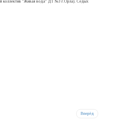
й коллектив "Живая вода" ДТ №3 г.Орла), Седых
Вперёд