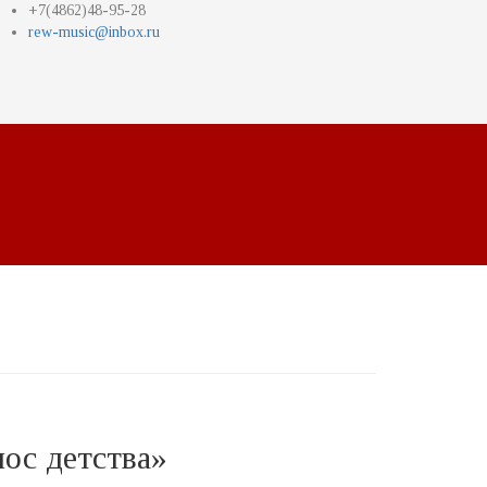
+7(4862)48-95-28
rew-music@inbox.ru
ос детства»