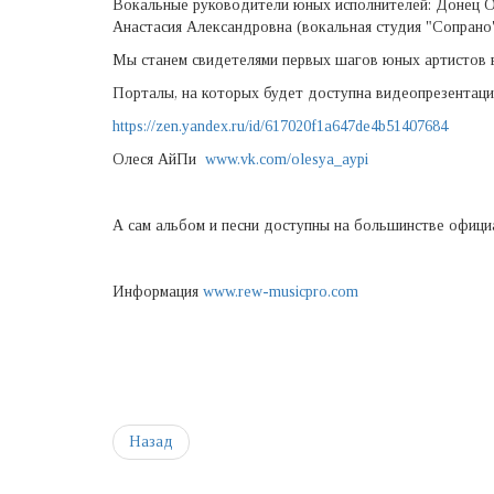
Вокальные руководители юных исполнителей: Донец О
Анастасия Александровна (вокальная студия "Сопрано
Мы станем свидетелями первых шагов юных артистов 
Порталы, на которых будет доступна видеопрезентаци
https://zen.yandex.ru/id/617020f1a647de4b51407684
Олеся АйПи
www.vk.com/olesya_aypi
А сам альбом и песни доступны на большинстве офици
Информация
www.rew-musicpro.com
Назад