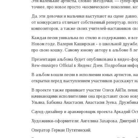
Эти маленькие артисты, словно звездочки, — супер-ярк
точнее, про новое просто «космическое» поколение, 
Да, эти девочки и мальчики выступают на сцене давно,
от конкурсанта отличает собственный репертуар, поэт
композиторов, а также своих учителей-наставников св
Каждая песня уникальна по стилю и содержанию, и вс
Новом годе, Валерия Каширская - о школьной дружбе,
про свою кошку. Самому юному автору в альбоме 8 ле
Презентация альбома будет опубликована в видео-фор
Rew-musicpro Official в Яндекс Дзен. Подробная инфо
В альбом вошли песни в исполнении юных артистов, на
открытки перед выступлением участников расскажут на
В проекте также принимает участие Олеся АйПи, певиц
начинающими исполнителями она представит свою нов
Ульяна, Бабкина Анастасия, Анастасия Зуева, Дружбин
Саунд-дизайнер и аранжировщик проекта Аркадий Ост
Художники-оформители: Ангелина Захарова, Дмитрий 
Оператор Герман Путятинский.