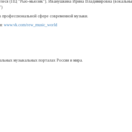
леся (ПЦ "Рью-мьюзик"), Иванушкина Ирина Владимировна (вокальны
")
в профессиональной сфере современной музыки.
я:
www.vk.com/rew_music_world
альных музыкальных порталах России и мира.