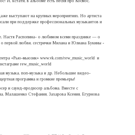
с! И, кстати, в альбоме есть песня про Космос,
 даже выступают на крупных мероприятиях. Но артиста
аписали при поддержке профессиональных музыкантов и
е, Настя Распопина- о любимом всеми празднике — о
 о первой любви, сестрички Милана и Юлиана Букины -
 центра «Рью-мьюзик» www.vk.com/rew_music_world и
инстаграме rew_music_world
ьная музыка, поп-музыка и др. Небольшие видео-
нцертная программа и громкие премьеры!
юсер и саунд-продюсер альбома. Вместе с
а, Малашенко Стефания, Захарова Ксения, Егурнова