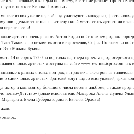
ие и талантливые, и каждый по-своему, все такие разные! Просто Космо
которую исполняет Ксюша Пахомова .
 многие из них уже не первый год участвуют в конкурсах, фестивалях,
ому они сделали этот шаг навстречу своей мечте стать артистами и з
ои первые песни!
е юные артисты очень разные. Антон Родин поёт о своем родном город
 Таня Таковая - о независимости и взрослении, София Постникова поёт
т. Это Милана Букина.
мате 14 ноября в 17.00 на порталах партнера проекта продюсерского
рмация о юных артистах доступна на сайте www.rew-musicpro.com и в 
писанные в разных стилях: поп-рок, патриотика, электронная танцевал
м о самих юных артистах. Зрителей ждут видео выступлений, яркая ко
а, автор и композитор большого числа песен в альбоме, а также прод
ую песню«Детство» (юные исполнители: Макарова Алёна, Лунёва Ульян
а Маргарита, Елена Губернаторова и Евгения Орлова)
ахов.
Романов.