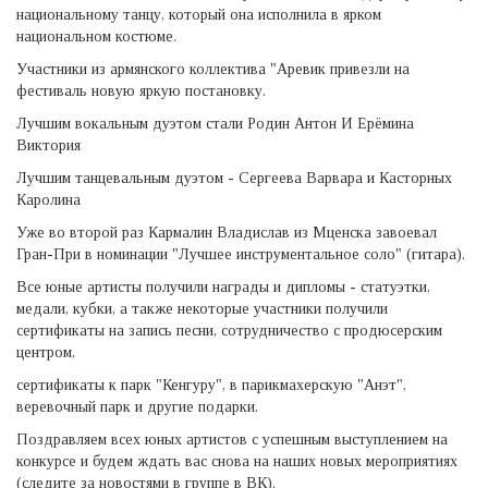
национальному танцу, который она исполнила в ярком
национальном костюме.
Участники из армянского коллектива "Аревик привезли на
фестиваль новую яркую постановку.
Лучшим вокальным дуэтом стали Родин Антон И Ерёмина
Виктория
Лучшим танцевальным дуэтом - Сергеева Варвара и Касторных
Каролина
Уже во второй раз Кармалин Владислав из Мценска завоевал
Гран-При в номинации "Лучшее инструментальное соло" (гитара).
Все юные артисты получили награды и дипломы - статуэтки,
медали, кубки, а также некоторые участники получили
сертификаты на запись песни, сотрудничество с продюсерским
центром,
сертификаты к парк "Кенгуру", в парикмахерскую "Анэт",
веревочный парк и другие подарки.
Поздравляем всех юных артистов с успешным выступлением на
конкурсе и будем ждать вас снова на наших новых мероприятиях
(следите за новостями в группе в ВК).