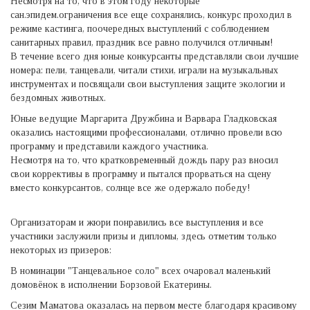
Несмотря на то, что в этом году некоторые
сан.эпидем.ограничения все еще сохранялись, конкурс проходил в
режиме кастинга, поочередных выступлений с соблюдением
санитарных правил, праздник все равно получился отличным!
В течение всего дня юные конкурсанты представляли свои лучшие
номера: пели, танцевали, читали стихи, играли на музыкальных
инструментах и посвящали свои выступления защите экологии и
бездомных животных.
Юные ведущие Маргарита Дружбина и Варвара Гладковская
оказались настоящими профессионалами, отлично провели всю
программу и представили каждого участника.
Несмотря на то, что кратковременный дождь пару раз вносил
свои коррективы в программу и пытался прорваться на сцену
вместо конкурсантов, солнце все же одержало победу!
Организаторам и жюри понравились все выступления и все
участники заслужили призы и дипломы, здесь отметим только
некоторых из призеров:
В номинации "Танцевальное соло" всех очаровал маленький
домовёнок в исполнении Борзовой Екатерины.
Сезим Маматова оказалась на первом месте благодаря красивому