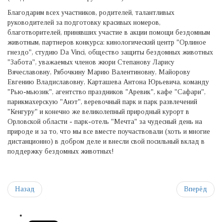
Благодарим всех участников, родителей, талантливых
руководителей за подготовку красивых номеров,
благотворителей, принявших участие в акции помощи бездомным
животным, партнеров конкурса: кинологический центр "Орлиное
гнездо", студию Da Vinci, общество защиты бездомных животных
"Забота", уважаемых членов жюри Степанову Ларису
Вячеславовну, Рябочкину Марию Валентиновну, Майорову
Евгению Владиславовну, Карташева Антона Юрьевича, команду
"Рью-мьюзик", агентство праздников "Аревик", кафе "Сафари",
парикмахерскую "Анэт", веревочный парк и парк развлечений
"Кенгуру" и конечно же великолепный природный курорт в
Орловской области - парк-отель "Мечта" за чудесный день на
природе и за то, что мы все вместе поучаствовали (хоть и многие
дистанционно) в добром деле и внесли свой посильный вклад в
поддержку бездомных животных!
Назад
Вперёд